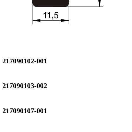
217090102-001
217090103-002
217090107-001