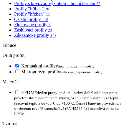
Profily s kovovou výztuhou – boční těsnění
22
Profily "hříbek"
20
Profily "hřeben"
11
Ostatní profily
110
Flokované profily
5
Zasklívací profily
23
Zákaznické profily
348
Filtrace
Druh profilu
Kompaktní profily
Plné, homogenní profily.
Mikroporézní profily
Lehčené, napěněné profily.
Materiál
EPDM
Ethylen propylen dien – velmi dobrá odolnost proti
povětrnostním podmínkám, mrazu, ozónu a proti stárnutí za tepla.
Pracovní teplota od -55°C do +100°C. Černé i barevné provedení, v
sortimentu rovněž samozhášivá (EN 45545-2) i nevodivá varianta
EPDM.
Tvrdost