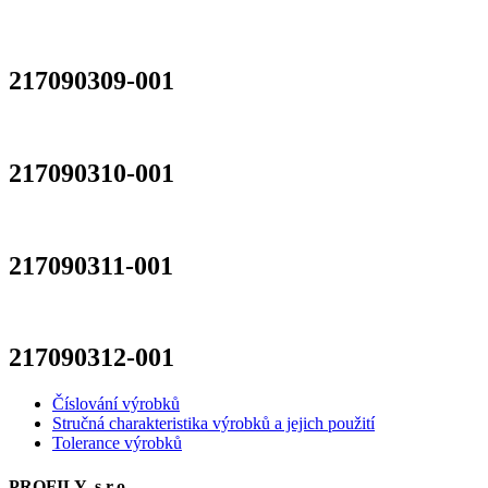
217090309-001
217090310-001
217090311-001
217090312-001
Číslování výrobků
Stručná charakteristika výrobků a jejich použití
Tolerance výrobků
PROFILY, s.r.o.