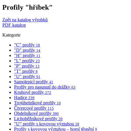
Profily "hříbek"
Zpět na katalog výrobků
PDF katalog
Kategorie
"C" profily
18
"D" profily
14
"H" profily
11
"L" profily
23
"P" profily
13
"T" profily
9
"U" profily
91
Samolepicí profily
41
Profily pro nasunutí do drážky
63
Kruhové profily
272
Hadice
239
Trojúhelníkové profily
10
Čtvercové profily
115
Obdelníkové profily
390
Lichoběžníkové profily
20
"U" profily s kovovou výztuhou
28
Profily s kovovou výztuhou – horní těsnění
9